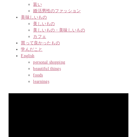
装い
婚活男性のファッション
美味しいもの
美しいもの
美しいもの・美味しいもの
カフェ
買って良かったもの
学んだこと
English
personal shopping
beautiful things
foods
learnings
動
画
プ
レ
ー
ヤ
ー