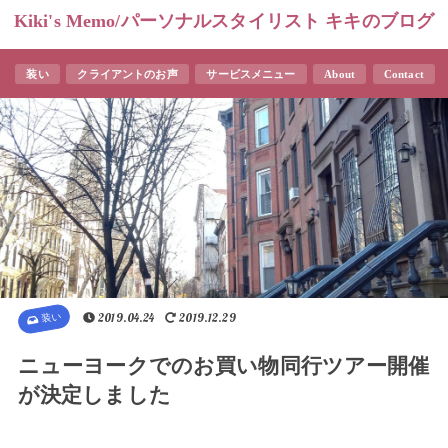
Kiki's Memo/パーソナルスタイリスト キキのブログ
装い
クライアントのお声
サービスメニュー
About
Contact
装い
2019.04.24
2019.12.29
ニューヨークでのお買い物同行ツアー開催
が決定しました