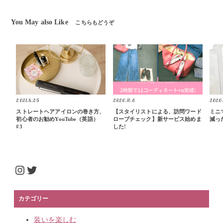
You May also Like
こちらもどうぞ
2021.8.25
2020.11.6
2020.
ストレートヘアアイロンの巻き方、
【スタイリストによる、訪問ワード
ミニ
初心者のお勧めYouTube（英語）
ローブチェック】新サービス始めま
減っ
#3
した!
Instagram
Twitter
カテゴリー
装いを楽しむ