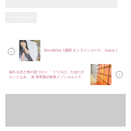
Dress&Dine 1週間 オンラインコース Season 1
＜
溢れる光と色の息づかい 「うつろひ、たゆたひ
＞
といとなみ」 湊 茉莉展@銀座メゾンエルメス