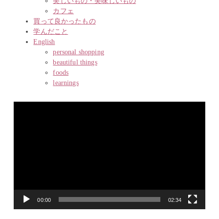
美しいもの・美味しいもの
カフェ
買って良かったもの
学んだこと
English
personal shopping
beautiful things
foods
learnings
動
画
プ
レ
ー
ヤ
ー
00:00
02:34