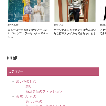
2019.5.16
2018.3.24
2020.
ニューヨークお買い物ツアー Day
パーソナルショッピングは大人のい
ファ
#1 ロックフェラーセンターでベー
ちご狩りスタイルもできちゃいます
てみ
シ…
Instagram
Twitter
カテゴリー
装いを楽しむ
装い
婚活男性のファッション
美味しいもの
美しいもの