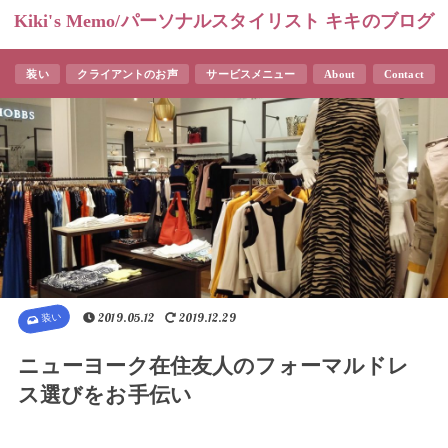
Kiki's Memo/パーソナルスタイリスト キキのブログ
装い
クライアントのお声
サービスメニュー
About
Contact
装い
2019.05.12
2019.12.29
ニューヨーク在住友人のフォーマルドレ
ス選びをお手伝い