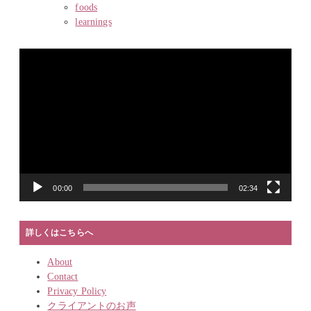
foods
learnings
動
画
プ
レ
ー
ヤ
ー
00:00
02:34
詳しくはこちらへ
About
Contact
Privacy Policy
クライアントのお声