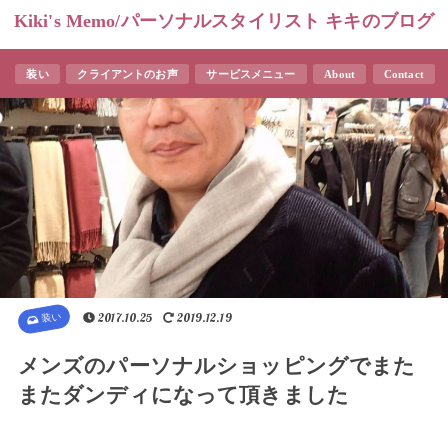
Kiki's Memo/パーソナルスタイリスト キキのブログ
装い
クライアントのお声
サービスメニュー
About
Contact
装い
2017.10.25
2019.12.19
メンズのパーソナルショッピングでまた
またダンディになって頂きました