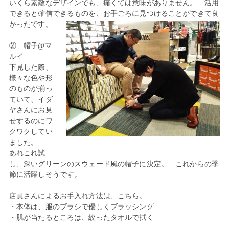
いくら素敵なデザインでも、痛くては意味がありません。 活用
できると確信できるものを、お手ごろに見つけることができて良
かったです。
② 帽子@マ
ルイ
下見した際、
様々な色や形
のものが揃っ
ていて、イダ
ヤさんにお見
せするのにワ
クワクしてい
ました。
あれこれ試
し、深いグリーンのスウェード風の帽子に決定。 これからの季
節に活躍しそうです。
店員さんによるお手入れ方法は、こちら。
・本体は、服のブラシで優しくブラッシング
・肌が当たるところは、絞ったタオルで拭く