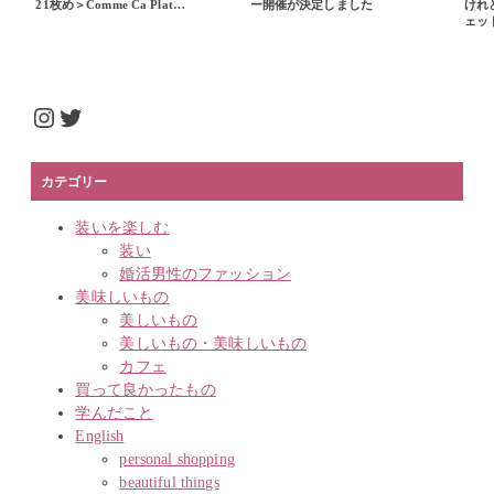
21枚め＞Comme Ca Plat…
ー開催が決定しました
けれ
ェッ
Instagram
Twitter
カテゴリー
装いを楽しむ
装い
婚活男性のファッション
美味しいもの
美しいもの
美しいもの・美味しいもの
カフェ
買って良かったもの
学んだこと
English
personal shopping
beautiful things