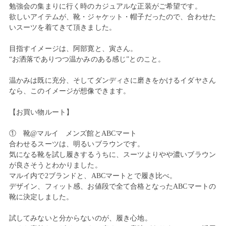
勉強会の集まりに行く時のカジュアルな正装がご希望です。
欲しいアイテムが、靴・ジャケット・帽子だったので、合わせた
いスーツを着てきて頂きました。
目指すイメージは、阿部寛と、寅さん。
“お洒落でありつつ温かみのある感じ”とのこと。
温かみは既に充分、そしてダンディさに磨きをかけるイダヤさん
なら、このイメージが想像できます。
【お買い物ルート】
① 靴@マルイ メンズ館とABCマート
合わせるスーツは、明るいブラウンです。
気になる靴を試し履きするうちに、スーツよりやや濃いブラウン
が良さそうとわかりました。
マルイ内で2ブランドと、ABCマートとで履き比べ。
デザイン、フィット感、お値段で全て合格となったABCマートの
靴に決定しました。
試してみないと分からないのが、履き心地。