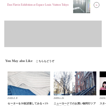
Dan Flavin Exhibition at Espace Louis Vuitton Tokyo
＞
You May also Like
こちらもどうぞ
2021.2.9
2019.4.24
2020
セーターを30枚試着してみる＜19-
ニューヨークでのお買い物同行ツア
スタ