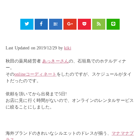
Last Updated on 2019/12/29 by
kiki
秋田の薬局経営者
あっきーさん
の、石垣島でのホテルディナ
ー。
その
onlineコーディネート
をしたのですが、スケジュールがタイ
トだったのです。
依頼を頂いてから出発まで5日!
お店に見に行く時間がないので、オンラインのレンタルサービス
に絞ることにしました。
海外ブランドのきれいなシルエットのドレスが揃う、
マナマナプ
ラス
。