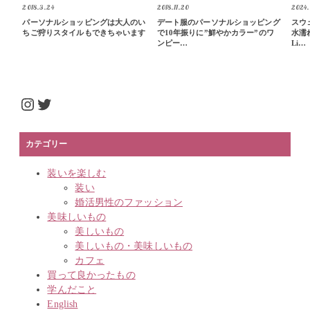
2018.3.24
2018.11.20
2024
パーソナルショッピングは大人のい
デート服のパーソナルショッピング
スウ
ちご狩りスタイルもできちゃいます
で10年振りに”鮮やかカラー”のワ
水濡
ンピー…
Li…
Instagram
Twitter
カテゴリー
装いを楽しむ
装い
婚活男性のファッション
美味しいもの
美しいもの
美しいもの・美味しいもの
カフェ
買って良かったもの
学んだこと
English