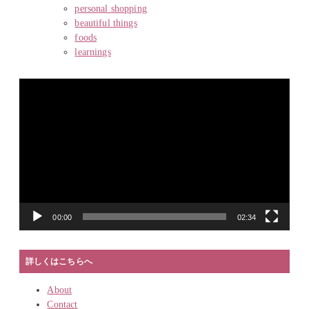
personal shopping
beautiful things
foods
learnings
動
画
プ
レ
ー
ヤ
ー
00:00
02:34
詳しくはこちらへ
About
Contact