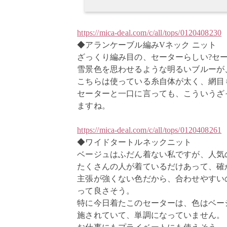
https://mica-deal.com/c/all/tops/0120408230
◆アランケーブル編みVネック ニット
ざっくり編み目の、セーターらしい?セ
雪景色を思わせるような明るいブルー
こちらは使っている糸自体が太く、網目
セーターと一口に言っても、こういうざ
ますね。
https://mica-deal.com/c/all/tops/0120408261
◆ワイドタートルネックニット
ベージュはふだん着ない私ですが、人気
たくさんの人が着ているだけあって、確
主張が強くない色だから、合わせやすい
って良さそう。
特に今日着たこのセーターは、色はベー
施されていて、単調になっていません。