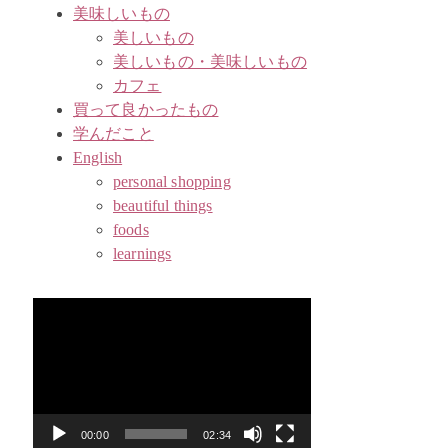
美味しいもの
美しいもの
美しいもの・美味しいもの
カフェ
買って良かったもの
学んだこと
English
personal shopping
beautiful things
foods
learnings
動
画
プ
レ
ー
ヤ
00:00
02:34