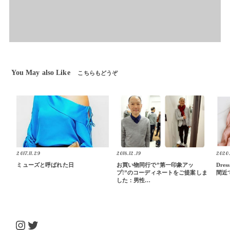
You May also Like
こちらもどうぞ
2017.11.29
2018.12.19
2020.
ミューズと呼ばれた日
お買い物同行で”第一印象アッ
Dre
プ!”のコーディネートをご提案しま
間近
した：男性…
Instagram
Twitter