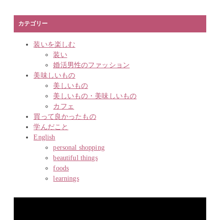
カテゴリー
装いを楽しむ
装い
婚活男性のファッション
美味しいもの
美しいもの
美しいもの・美味しいもの
カフェ
買って良かったもの
学んだこと
English
personal shopping
beautiful things
foods
learnings
動
画