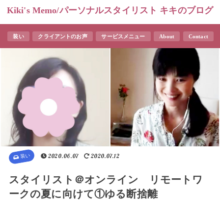
Kiki's Memo/パーソナルスタイリスト キキのブログ
装い
クライアントのお声
サービスメニュー
About
Contact
装い
2020.06.07
2020.07.12
スタイリスト＠オンライン リモートワ
ークの夏に向けて①ゆる断捨離