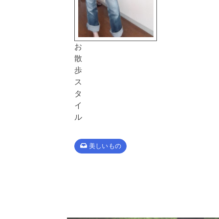
お
散
歩
ス
タ
イ
ル
美しいもの