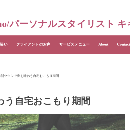
 Memo/パーソナルスタイリスト
装い
クライアントのお声
サービスメニュー
About
Contac
満開ツツジで春を味わう自宅おこもり期間
わう自宅おこもり期間