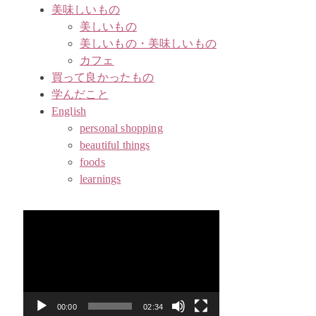
美味しいもの
美しいもの
美しいもの・美味しいもの
カフェ
買って良かったもの
学んだこと
English
personal shopping
beautiful things
foods
learnings
動
画
プ
レ
ー
ヤ
00:00
02:34