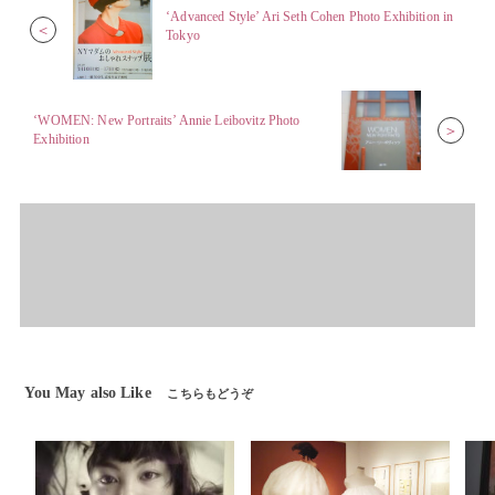
‘Advanced Style’ Ari Seth Cohen Photo Exhibition in
＜
Tokyo
‘WOMEN: New Portraits’ Annie Leibovitz Photo
＞
Exhibition
You May also Like
こちらもどうぞ