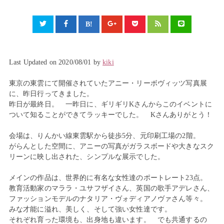
Last Updated on 2020/08/01 by
kiki
東京の東雲にて開催されていたアニー・リーボヴィッツ写真展
に、昨日行ってきました。
昨日が最終日。 一昨日に、ギリギリKさんからこのイベントに
ついて知ることができてラッキーでした。 Kさんありがとう！
会場は、りんかい線東雲駅から徒歩5分、元印刷工場の2階。
がらんとした空間に、アニーの写真がガラスボードや大きなスク
リーンに映し出された、シンプルな展示でした。
メインの作品は、世界的に有名な女性達のポートレート23点。
教育活動家のマララ・ユサフザイさん、英国の歌手アデレさん、
ファッションモデルのナタリア・ヴォディアノヴァさん等々。
みな才能に溢れ、美しく、そして強い女性達です。
それぞれ育った環境も、出身地も違います。 でも共通するの