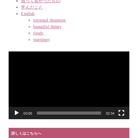
買って良かったもの
学んだこと
English
personal shopping
beautiful things
foods
learnings
動
画
プ
レ
ー
ヤ
ー
00:00
02:34
詳しくはこちらへ