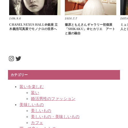
2018.9.6
2020.7.7
2017.4
CHANEL NEXUS HALL＠銀座 立
篠原ともえさんギャラリー初個展
ミュ
木義浩写真展でモノクロの世界へ
「SHIKAKU」＠ヒカリエ アート
人と
と服の融合
Instagram
Twitter
カテゴリー
装いを楽しむ
装い
婚活男性のファッション
美味しいもの
美しいもの
美しいもの・美味しいもの
カフェ