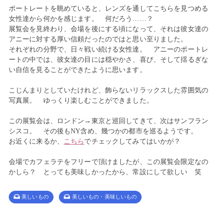
ポートレートを眺めていると、レンズを通してこちらを見つめる
女性達から何かを感じます。 何だろう……？
展覧会を見終わり、会場を後にする頃になって、それは彼女達の
アニーに対する厚い信頼だったのではと思い至りました。
それぞれの分野で、日々戦い続ける女性達。 アニーのポートレ
ートの中では、彼女達の目には穏やかさ、喜び、そして揺るぎな
い自信を見ることができたように思います。
こじんまりとしていたけれど、飾らないリラックスした雰囲気の
写真展。 ゆっくり楽しむことができました。
この展覧会は、ロンドン→東京と巡回してきて、次はサンフラン
シスコ。 その後もNY含め、幾つかの都市を巡るようです。
お近くに来るか、
こちら
でチェックしてみてはいかが？
会場でカフェラテをフリーで頂けましたが、この展覧会限定なの
かしら？ とっても美味しかったから、常設にして欲しい 笑
美しいもの
美しいもの・美味しいもの