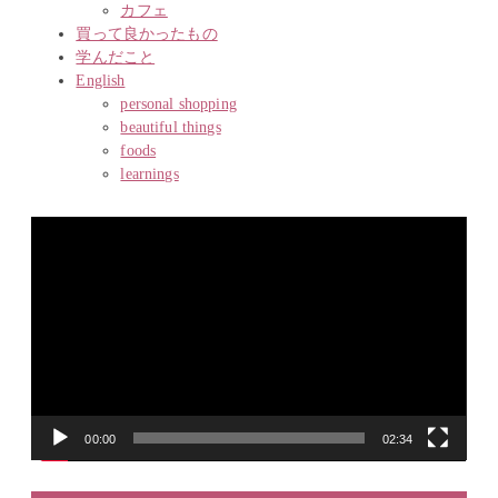
カフェ
買って良かったもの
学んだこと
English
personal shopping
beautiful things
foods
learnings
動
画
プ
レ
ー
ヤ
ー
00:00
02:34