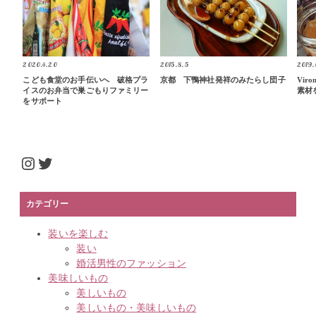
2020.4.20
2015.8.5
2019.
こども食堂のお手伝いへ 破格プラ
京都 下鴨神社発祥のみたらし団子
Vi
イスのお弁当で巣ごもりファミリー
素材
をサポート
Instagram
Twitter
カテゴリー
装いを楽しむ
装い
婚活男性のファッション
美味しいもの
美しいもの
美しいもの・美味しいもの