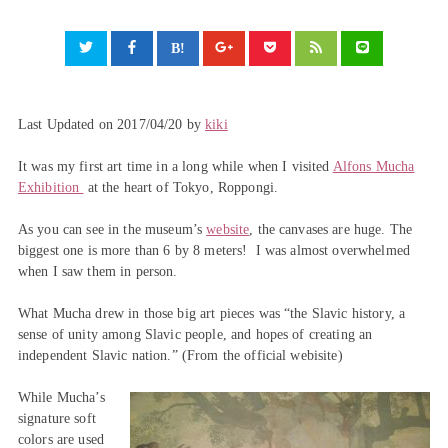
Last Updated on 2017/04/20 by
kiki
It was my first art time in a long while when I visited
Alfons Mucha
Exhibition
at the heart of Tokyo, Roppongi.
As you can see in the museum’s
website
, the canvases are huge. The
biggest one is more than 6 by 8 meters! I was almost overwhelmed
when I saw them in person.
What Mucha drew in those big art pieces was “the Slavic history, a
sense of unity among Slavic people, and hopes of creating an
independent Slavic nation.” (From the official webisite)
While Mucha’s
signature soft
colors are used