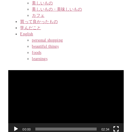
美しいもの
美しいもの・美味しいもの
カフェ
買って良かったもの
学んだこと
English
personal shopping
beautiful things
foods
learnings
動
画
プ
レ
ー
ヤ
ー
00:00
02:34