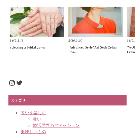
2016.2.13
2016.3.16
2016.
Selecting a bridal gown
‘Advanced Style’ Ari Seth Cohen
‘WOM
Pho…
Leib
Instagram
Twitter
カテゴリー
装いを楽しむ
装い
婚活男性のファッション
美味しいもの