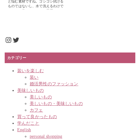
と悩む素材ですね。ゴシゴシ拭ける
ものではないし、水で洗えるわけで
もない。私はスウェード専用のメン
テグッズを使っていましたが、ちょ
っと面倒に感じていました。 そう
なるとますますメンテしなくな […]
Instagram
Twitter
カテゴリー
装いを楽しむ
装い
婚活男性のファッション
美味しいもの
美しいもの
美しいもの・美味しいもの
カフェ
買って良かったもの
学んだこと
English
personal shopping