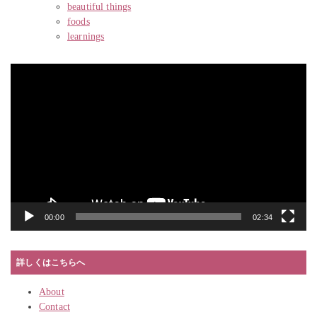
beautiful things
foods
learnings
動
画
プ
レ
ー
ヤ
ー
00:00
02:34
詳しくはこちらへ
About
Contact